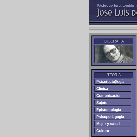
BIOGRAFIA
TEORIA
Psico(pato)logía
Clínica
Comunicación
Sujeto
Epistemología
Psicopedagogía
Mujer y salud
Cultura