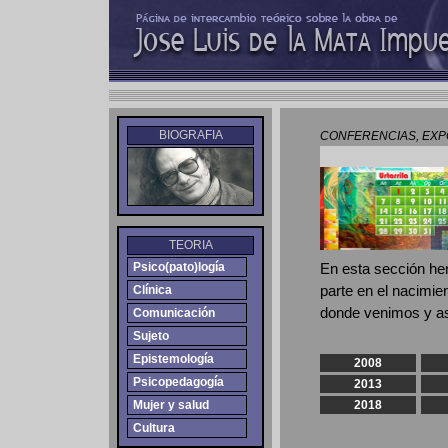
BIOGRAFIA
CONFERENCIAS, EXPO
TEORIA
Psico(pato)logía
En esta sección hem
parte en el nacimie
Clínica
donde venimos y así
Comunicación
Sujeto
Epistemología
2008
Psicopedagogía
2013
Mujer y salud
2018
Cultura